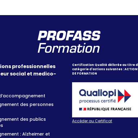
ions professionnelles
Certification Qualité délivrée au titre d
catégorie d'actions suivantes : ACTION
teur social et medico-
DE FORMATION
s d’accompagnement
nement des personnes
nement des publics
Accéder au Certificat
és
ement : Alzheimer et