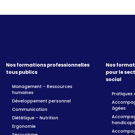
Nos formations professionnelles
Nos format
tous publics
pour le sec
social
Management – Ressources
humaines
Pratique
Développement personnel
Accompag
âgées
Communication
Accompag
Diététique – Nutrition
handicap
Ergonomie
Accompagn
Secourisme